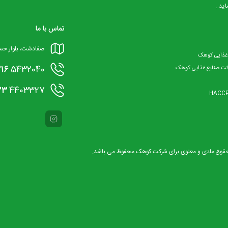
ید .
تماس با ما
صفادشت، بلوار حسین آباد
 غذایی کوهک
216
5432040
کت صنایع غذایی کوهک
33
4403327
حقوق مادی و معنوی برای شرکت کوهک محفوظ می باشد.