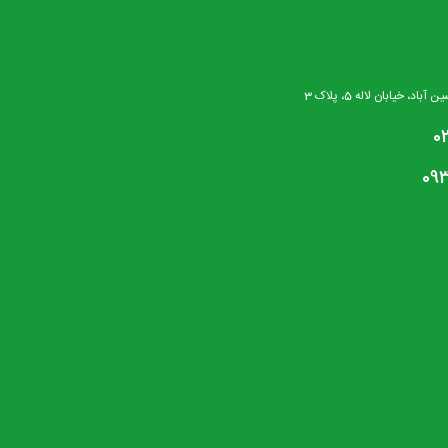
، خیابان لاله 5، پلاک 3
0
09