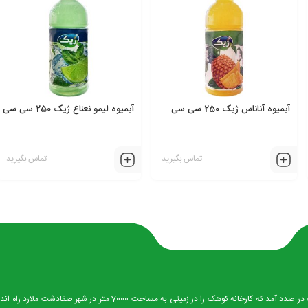
آبمیوه آناناس ژیک 250 سی سی
آبمیوه لیمو نعناع ژیک 250 سی سی
تماس بگیرید
تماس بگیرید
در سال 1376 با افزایش تقاضا عرضه کالا و نیز طرح توسعه وبهبود کیفیت محصولات ، مدیریت در ص