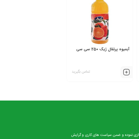
آبمیوه پرتقال ژیک 250 سی سی
تماس بگیرید
دد آمد که کارخانه کوهک را در زمینی به مساحت 7000 متر در شهر صفادشت ملارد راه اندازی نموده و ضمن سیاست های کاری و گرایش