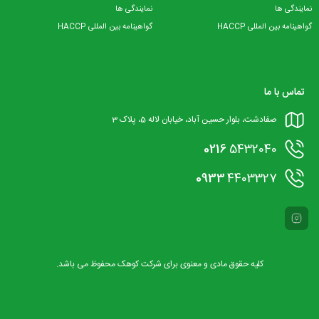
نمایندگی ها
نمایندگی ها
گواهینامه بین المللی HACCP
گواهینامه بین المللی HACCP
تماس با ما
صفادشت، بلوار حسین آباد، خیابان لاله 5، پلاک 3
0216
5432040
0933
4403327
کلیه حقوق مادی و معنوی برای شرکت کوهک محفوظ می باشد.