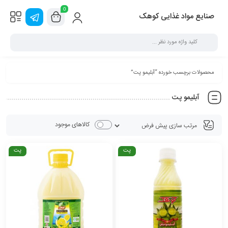
0
صنایع مواد غذایی کوهک
محصولات برچسب خورده “آبلیمو پت”
آبلیمو پت
کالاهای موجود
پت
پت