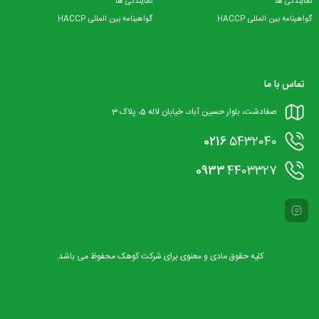
نمایندگی ها
نمایندگی ها
گواهینامه بین المللی HACCP
گواهینامه بین المللی HACCP
تماس با ما
صفادشت، بلوار حسین آباد، خیابان لاله 5، پلاک 3
0216
5432040
0933
4403327
کلیه حقوق مادی و معنوی برای شرکت کوهک محفوظ می باشد.